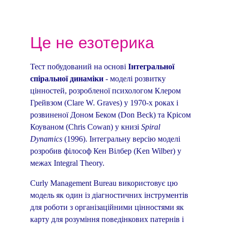
Це не езотерика
Т
ест побудований на основі 
Інтегральної 
спіральної динаміки 
- моделі розвитку 
цінностей, розробленої психологом Клером 
Грейвзом (Clare W. Graves) у 1970-х роках і 
розвиненої Доном Беком (Don Beck) та Крісом 
Коуваном (Chris Cowan) у книзі 
Spiral 
Dynamics
 (1996). Інтегральну версію моделі 
розробив філософ Кен Вілбер (Ken Wilber) у 
межах Integral Theory.
Curly Management Bureau використовує цю 
модель як один із діагностичних інструментів 
для роботи з організаційними цінностями як 
карту для розуміння поведінкових патернів і 