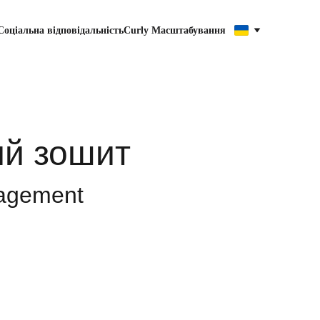
Cоціальна відповідальність
Curly Масштабування
ий зошит
agement