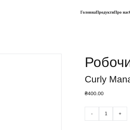
Головна
Продукти
Про нас
Робоч
Curly Man
₴400.00
-
+