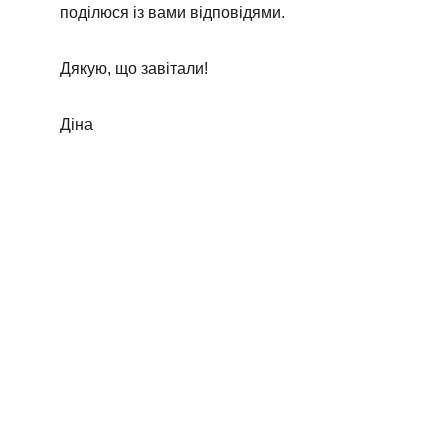
поділюся із вами відповідями. 
Дякую, що завітали!
Діна
Маєте питання? 
Залишайте їх тут і 
ми звʼяжемось з 