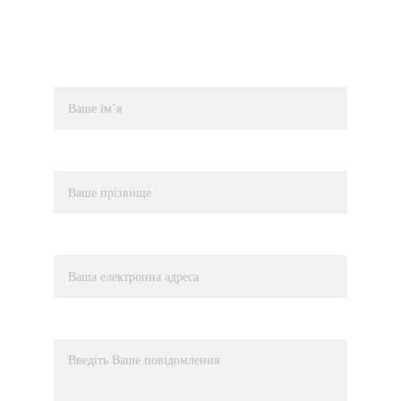
Вами.
Імʼя*
Прізвище
Електронна адреса*
Повідомлення*