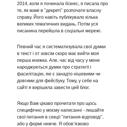
2014, коли я починала бізнес, я писала про 
те, як мамі в "декреті" розпочати власну 
справу. Його навіть публікувало кілька 
великих тематичних видань. Потім уся 
писанина перейшла в соціальні мережі. 
Певний час я систематизувала свої думки 
в текст і от зовсім скоро має вийти моя 
перша книжка. Але, час від часу у мене 
народжуються думки про стратегії і 
фасилітацію, які є занадто нішевими чи 
довгими для фейсбуку. Тому, у себе на 
сайті я вирішила завести цей блог. 
Якщо Вам цікаво прочитати про щось 
специфічно у моєму написанні - лишайте 
свої питання в секції "питання-відповіді", 
або у формі нижче. Я обовʼязково 